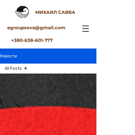
МИХАИЛ САВВА
egroupsova@gmail.com
+380-638-601-777
Новости
All Posts
All Posts
Новости
Научные
работы