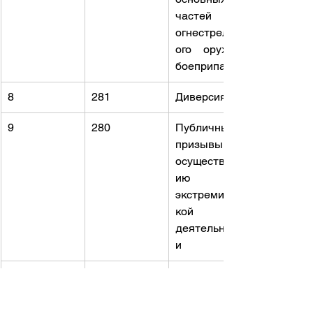
частей 
огнестрельн
ого оружия, 
боеприпасов
8
281
Диверсия
9
280
Публичные 
призывы к 
осуществлен
ию 
экстремистс
кой 
деятельност
и
10
361
Акт 
международ
ного 