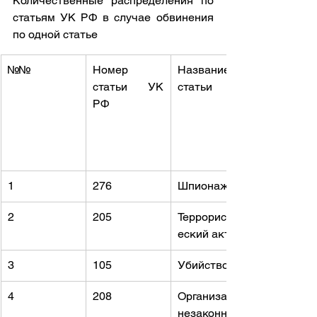
Количественные распределения по 
статьям УК РФ в случае обвинения 
по одной статье
№№
Номер 
Название 
статьи УК 
статьи
РФ
1
276
Шпионаж
2
205
Террористич
еский акт
3
105
Убийство
4
208
Организация 
незаконного 