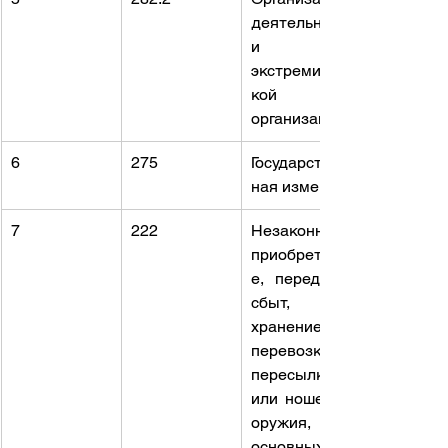
деятельност
и 
экстремистс
кой 
организации
6
275
Государствен
ная измена
7
222
Незаконные 
приобретени
е, передача, 
сбыт, 
хранение, 
перевозка, 
пересылка 
или ношение 
оружия, 
основных 