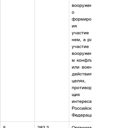
вооруженног
о 
формирован
ия или 
участие в 
нем, а равно 
участие в 
вооруженно
м конфликте 
или военных 
действиях в 
целях, 
противореча
щих 
интересам 
Российской 
Федерации
5
282.2
Организация 