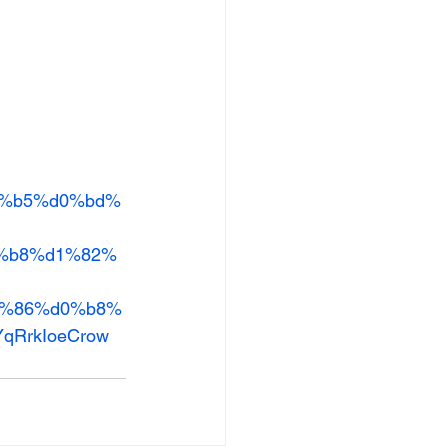
d0%b5%d0%bd%
%b8%d1%82%
1%86%d0%b8%
YqRrkIoeCrow