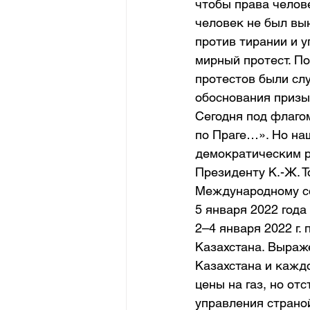
чтобы права челове
человек не был вын
против тирании и у
мирный протест. По
протестов были сл
обоснования призы
Сегодня под флагом
по Праге…». Но наш
демократическим р
Президенту К.-Ж. Т
Международному с
5 января 2022 года
2–4 января 2022 г.
Казахстана. Выраж
Казахстана и кажд
цены на газ, но от
управления страно