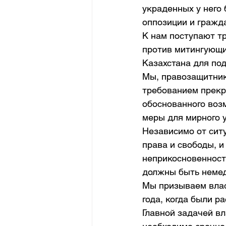
украденных у него 
оппозиции и гражд
К нам поступают т
против митингующи
Казахстана для по
Мы, правозащитник
требованием прекр
обоснованного воз
меры для мирного 
Независимо от ситу
права и свободы, и
неприкосновенност
должны быть неме
Мы призываем влас
года, когда были 
Главной задачей вл