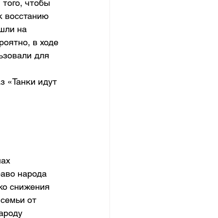
того, чтобы 
к восстанию 
шли на 
оятно, в ходе 
ьзовали для 
з «Танки идут 
ах 
аво народа 
ко снижения 
семьи от 
роду  