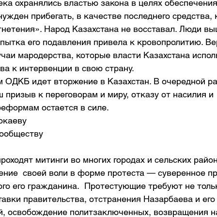
ка охранялись властью закона в целях обеспечения 
ужден прибегать, в качестве последнего средства, 
гнетения». Народ Казахстана не восставал. Люди вы
пытка его подавления привела к кровопролитию. Вер
учаи мародерства, которые власти Казахстана испол
ва к интервенции в свою страну.
 ОДКБ идет вторжение в Казахстан. В очередной ра
 призыв к переговорам и миру, отказу от насилия и 
еформам остается в силе.
окаеву
ообществу
 проходят митинги во многих городах и сельских район
ение  своей воли в форме протеста — суверенное пр
ого его гражданина.  Протестующие требуют не толь
ставки правительства, отстранения Назарбаева и его 
й, освобождение политзаключенных, возвращения на