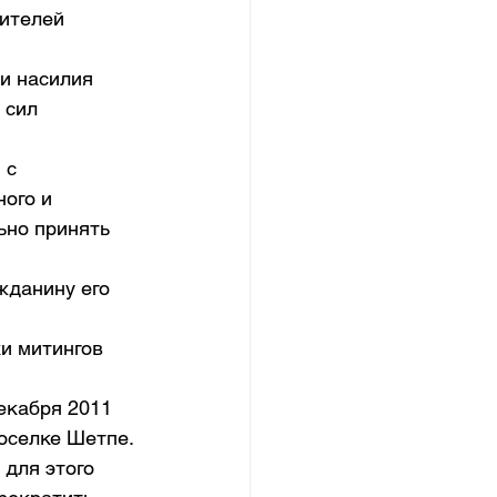
ителей 
и насилия 
 сил 
 с 
ого и 
ьно принять 
жданину его 
и митингов 
екабря 2011 
поселке Шетпе.
для этого 