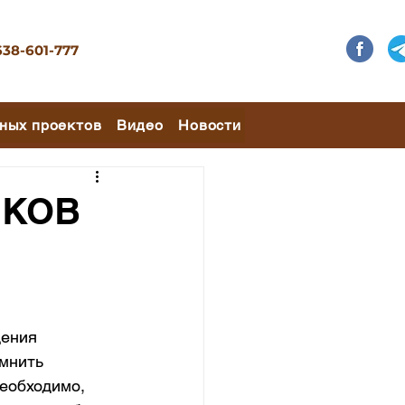
638-601-777
ных проектов
Видео
Новости
ИКОВ
щения 
мнить 
еобходимо, 