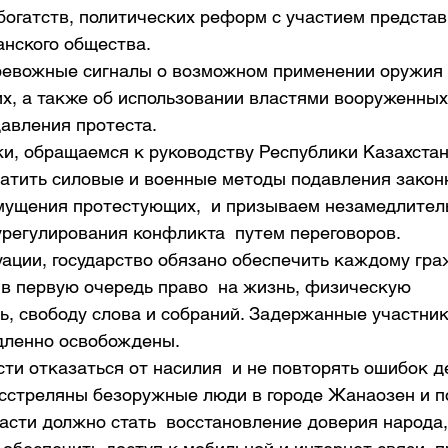
богатств, политических реформ с участием представ
анского общества.
ревожные сигналы о возможном применении оружия 
х, а также об использовании властями вооруженных
давления протеста.
и, обращаемся к руководству Республики Казахстан
атить силовые и военные методы подавления законн
мущения протестующих,  и призываем незамедлител
урегулирования конфликта  путем переговоров. 
ации, государство обязано обеспечить каждому гра
 в первую очередь право  на жизнь, физическую 
ь, свободу слова и собраний. Задержанные участник
дленно освобождены.
ти отказаться от насилия  и не повторять ошибок д
расстреляны безоружные люди в городе Жанаозен и 
асти должно стать  восстановление доверия народа, 