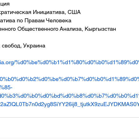
ация
кратическая Инициатива, США
атива по Правам Человека
нного Общественного Анализа, Кыргызстан
 свобод, Украина
eurasia.org/%d0%be%d0%b1%d1%80%d0%b0%d1%89%
d0%b0%d0%b2%d0%be%d0%b7%d0%b0%d1%89%d0
%85-
d0%b3%d0%b0%d0%bd%d0%b8%d0%b7%d0%b0%d
R2aZIQL0Tb7n0d2yg8SiYY26ij8_tjutkX9zuEJYDKMAS0