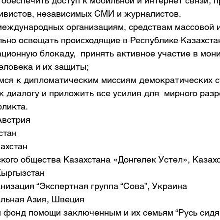
обеспечить доступ к мобильной и интернет связи, п
ивистов, независимых СМИ и журналистов. 
еждународных организациям, средствам массовой 
льно освещать происходящие в Республике Казахстан
ционную блокаду,  принять активное участие в мони
еловека и их защиты; 
ся к дипломатическим миссиям демократических с
к диалогу и приложить все усилия для  мирного раз
ликта. 
Австрия
стан
захстан
кого общества Казахстана «Донгелек Устел», Казах
Кыргызстан
низация “Экспертная группа “Сова”, Украина
льная Азия, Швеция
 фонд помощи заключенным и их семьям “Русь сидя