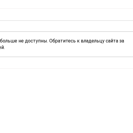
больше не доступны. Обратитесь к владельцу сайта за
й.
Обо мне
Подготовка экспертных заключений
Підготовка експертних висновків
Научные работы ▼
Оценка социальных проектов
Оцінка соціальних проектів