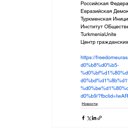
Российская Федер
Евразийская Демо
Туркменская Иници
Институт ОБществе
TurkmeniaUnite
Центр гражданских
https://freedom
d0%b8%d0%b5-
%d0%bf%d1%80%
d0%bd%d1%8b%d1
%d0%be%d1%80%
d0%b9/?fbclid=IwA
Новости