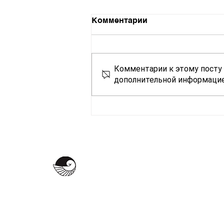
Комментарии
Комментарии к этому посту 
дополнительной информацие
МИХАИЛ САВВА
egroupsova@gmail.com
+380-638-601-777