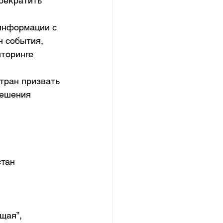
рекратить 
информации с 
 события,  
торинге 
тран призвать 
решения 
стан
щая”, 