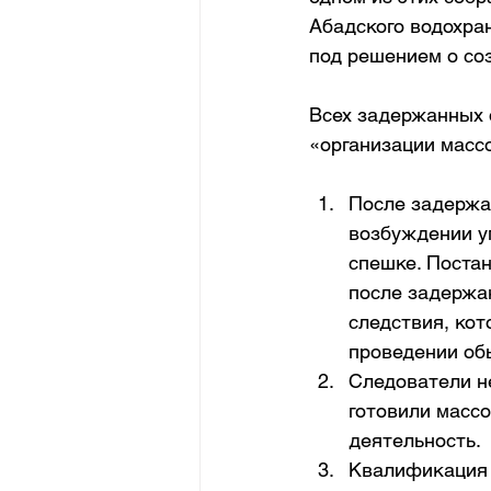
Абадского водохран
под решением о соз
Всех задержанных 
«организации масс
После задержа
возбуждении уг
спешке. Постан
после задержа
следствия, кот
проведении обы
Следователи не
готовили масс
деятельность.
Квалификация п