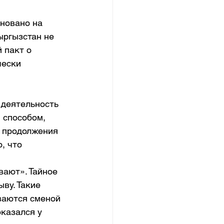
новано на 
ргызстан не 
 пакт о 
чески 
деятельность 
 способом, 
ь продолжения 
, что 
вают». Тайное 
ву. Такие 
ваются сменой 
казался у 