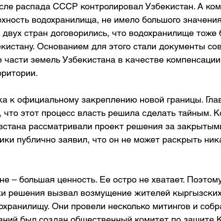
сле распада СССР контролировал Узбекистан. А ком
хность водохранилища, не имело большого значения.
двух стран договорились, что водохранилище тоже 
кистану. Основанием для этого стали документы сов
е части земель Узбекистана в качестве компенсации
рритории.
ка к официальному закреплению новой границы. Гла
 что этот процесс власть решила сделать тайным. 
стана рассматривали проект решения за закрытыми
ки публично заявил, что он не может раскрыть ник
не – большая ценность. Ее остро не хватает. Поэтом
ки решения вызвал возмущение жителей кыргызских
хранилищу. Они провели несколько митингов и собр
раний был создан общественный комитет по защите 