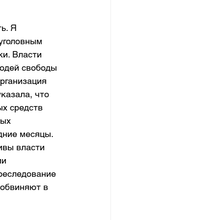
ь. Я 
уголовным 
и. Власти 
людей свободы 
рганизация 
казала, что 
х средств 
ых 
дние месяцы.
ивы власти 
и 
реследование 
 обвиняют в 