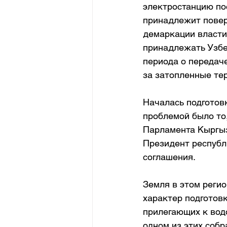
электростанцию по
принадлежит повер
демаркации власти 
принадлежать Узбе
периода о передач
за затопленные те
Началась подготов
проблемой было то,
Парламента Кыргыз
Президент республи
соглашения.
Земля в этом регио
характер подготов
прилегающих к водо
одном из этих соб