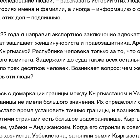
следование людей, – рассказать истории этих людей
ториях имена и фамилии, а иногда – информацию о с
 этих дел – подлинные.
22 года я направил экспертное заключение адвокату
ат защищает женщину-юриста и правозащитника. Ар
 Кыргызской Республике человека только за то, что 
го комитета. Задержали до суда также всех остальн
оло трех десятков человек. Возникает вопрос: чем ж
ь эти люди?
ась с демаркации границы между Кыргызстаном и Уз
аницы не имели большого значения. Их определяли 
стало время установить точные границы, и возникл
этими странами есть большое водохранилище. Кырг
м, узбеки – Андижанским. Когда его строили в сове
о хозяйства Узбекистана, затопили земли Кыргызста