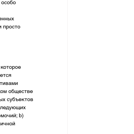
 особо 
енных 
и просто 
которое 
ется 
тивами 
ом обществе 
ых субъектов 
следующих 
мочий; b) 
ичной 