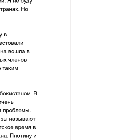
. Я не буду 
транах. Но 
 в 
естовали 
она вошла в 
ых членов 
е таким 
бекистаном. В 
очень 
и проблемы. 
ызы называют 
тское время в 
на. Плотину и 