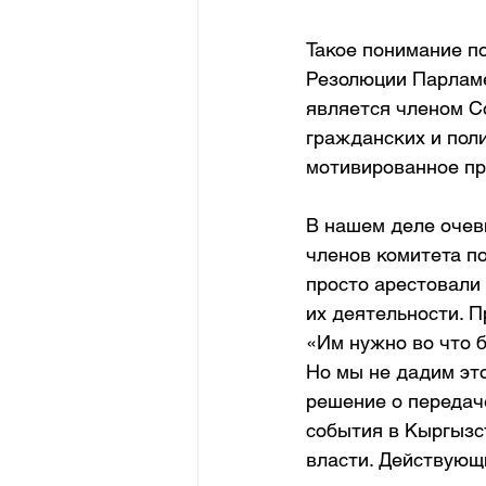
Такое понимание п
Резолюции Парламе
является членом С
гражданских и пол
мотивированное пр
В нашем деле очев
членов комитета п
просто арестовали
их деятельности. П
«Им нужно во что б
Но мы не дадим это
решение о передаче
события в Кыргызст
власти. Действующи