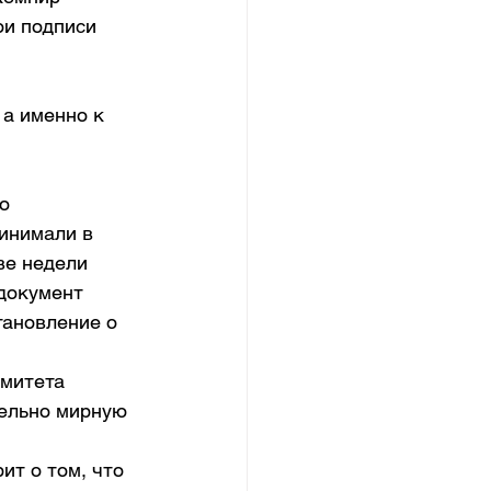
ои подписи 
а именно к 
о 
инимали в 
ве недели 
документ 
тановление о 
митета 
ельно мирную 
т о том, что 