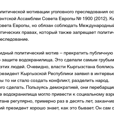
олитической мотивации уголовного преследования ос
нтской Ассамблеи Совета Европы № 1900 (2012). Кы
овета Европы, но обязан соблюдать Международный
итических правах, который также запрещает полити
еследование.
идный политический мотив – прекратить публичную 
о защите водохранилища. Это сделали самым грубым
 этих людей. Очевидно, власти Кыргызстана боялис
резидент Кыргызской Республики заявил в интервью
ы то ни стало создать конфликт, разделить народ. 
го сделать. Пользуясь демократией, они перебарщи
 водохранилища могло привести к социальному взры
ане регулярно, примерно раз в десять лет, заканчи
й президент хорошо знает, как это бывает. Он сам о