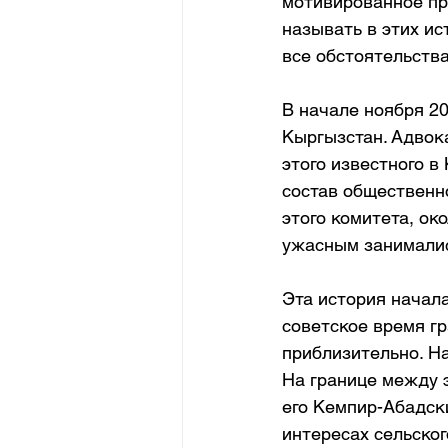
мотивированное пре
называть в этих ис
все обстоятельства
В начале ноября 20
Кыргызстан. Адвок
этого известного в
состав общественно
этого комитета, ок
ужасным занималис
Эта история начал
советское время гр
приблизительно. На
На границе между 
его Кемпир-Абадски
интересах сельског