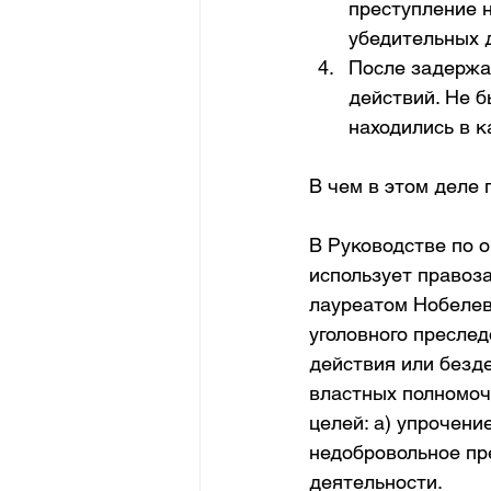
преступление н
убедительных 
После задержа
действий. Не б
находились в к
В чем в этом деле
В Руководстве по 
использует правоз
лауреатом Нобелев
уголовного пресле
действия или безд
властных полномоч
целей: a) упрочени
недобровольное пр
деятельности.