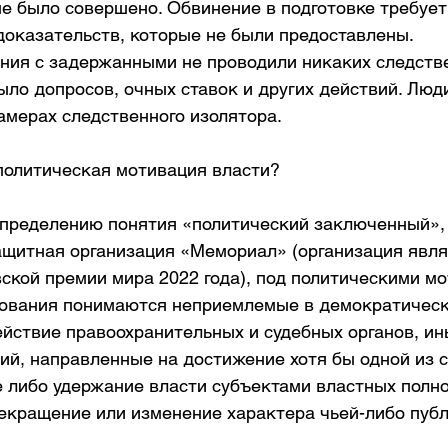
е было совершено. Обвинение в подготовке требует
доказательств, которые не были предоставлены.
ния с задержанными не проводили никаких следств
ыло допросов, очных ставок и других действий. Люд
амерах следственного изолятора.
 политическая мотивация власти?
определению понятия «политический заключенный», 
ащитная организация «Мемориал» (организация явля
ской премии мира 2022 года), под политическими мо
дования понимаются неприемлемые в демократическ
ействие правоохранительных и судебных органов, ин
ий, направленные на достижение хотя бы одной из 
е либо удержание власти субъектами властных полно
екращение или изменение характера чьей-либо публ