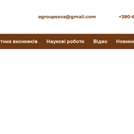
egroupsova@gmail.com
+380-
ртних висновків
Наукові роботи
Відео
Новин