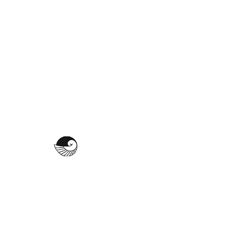
МИХАЙЛО САВВА
egroupsova@gmail.com
+380-638-601-777