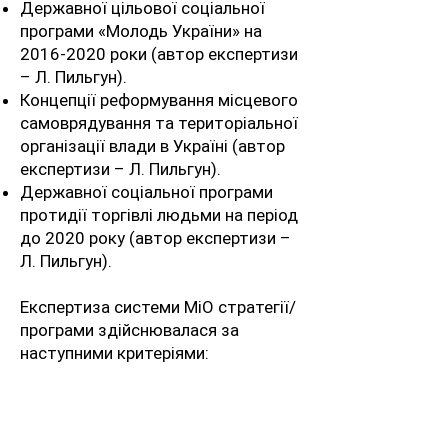
Державної цільової соціальної
програми «Молодь України» на
2016-2020
роки (автор експертизи
– Л. Пильгун).
Концепції реформування місцевого
самоврядування та територіальної
організації влади в Україні (автор
експертизи – Л. Пильгун).
Державної соціальної програми
протидії торгівлі людьми на період
до 2020 року (автор експертизи –
Л. Пильгун).
Експертиза системи МіО стратегії/
програми здійснювалася за
наступними критеріями:
Спроможність індикаторів
визначати динаміку
виконання стратегії/