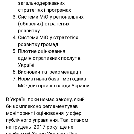
загальнодержавних
стратегіях і програмах
Системи МіО у регіональних
(обласних) стратегіях
розвитку
Системи МіО у стратегіях
розвитку громад
Пілотне оцінювання
адміністративних послуг в
Україні
Висновки та рекомендації
Нормативна база і методика
МіО для органів влади України
В Україні поки немає закону, який
би комплексно регламентував
моніторинг і оцінювання у сфері
публічного управління. Так, станом
на грудень 2017 року ще не
прийнятий Закон України «Про