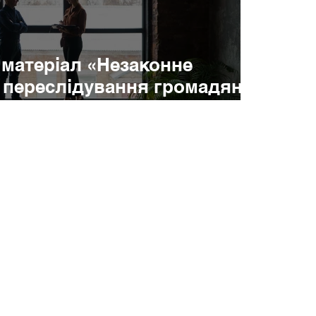
 матеріал «Незаконне
 переслідування громадян
 та методи захисту прав
о переслідування»