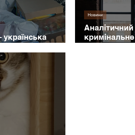
Новини
Аналітичний
 – українська
кримінальне
України в РФ
жертв таког